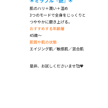
🌟
ミラブル『艶』
🌟
肌のハリ＋潤い＋温め
3つのモードで全身をじっくりと
つややかに磨き上げる。
おすすめする年齢層
45歳～
肌質や肌の状態
エイジング肌／敏感肌／混合肌
是非、お試しくださいませ🥰💖