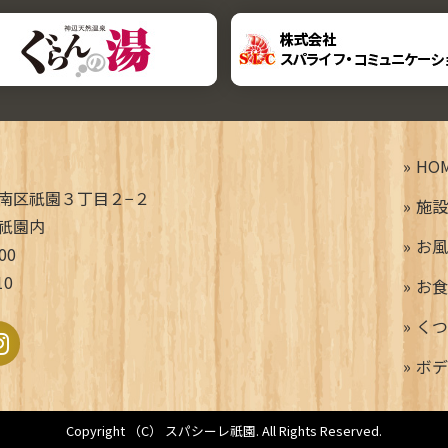
HO
南区祇園３丁目２−２
施設
祇園内
お風
00
10
お食
くつ
ボデ
Copyright （C） スパシーレ祇園. All Rights Reserved.