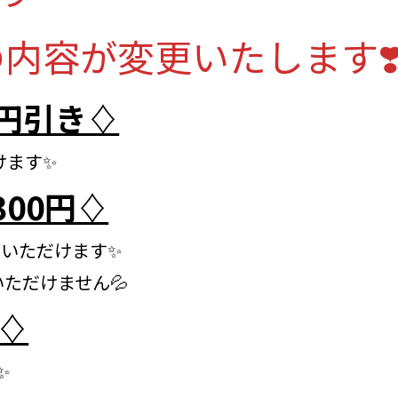
内容が変更いたします❣
0円引き♢
けます✨
300円♢
用いただけます✨
ただけません💦
♢
✨