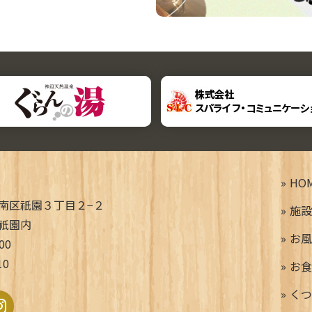
HO
南区祇園３丁目２−２
施設
祇園内
お風
00
10
お食
くつ