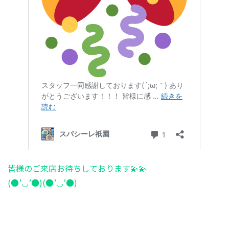
皆様のご来店お待ちしております💫💫
(●’◡’●)(●’◡’●)